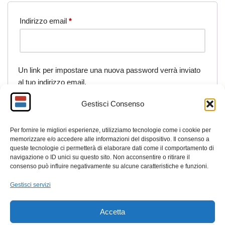
Indirizzo email
*
Un link per impostare una nuova password verrà inviato
al tuo indirizzo email.
Gestisci Consenso
I tuoi dati personali verranno utilizzati per supportare la
tua esperienza su questo sito web, per gestire l'accesso
Per fornire le migliori esperienze, utilizziamo tecnologie come i cookie per
al tuo account e per altri scopi descritti nella nostra
memorizzare e/o accedere alle informazioni del dispositivo. Il consenso a
informativa sulla privacy.
queste tecnologie ci permetterà di elaborare dati come il comportamento di
navigazione o ID unici su questo sito. Non acconsentire o ritirare il
consenso può influire negativamente su alcune caratteristiche e funzioni.
Registrati
Gestisci servizi
Accetta