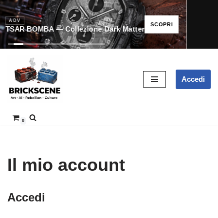
ADV
SCOPRI
TSAR BOMBA — Collezione Dark Matter
Vai
Accedi
al
contenuto
0
Il mio account
Accedi