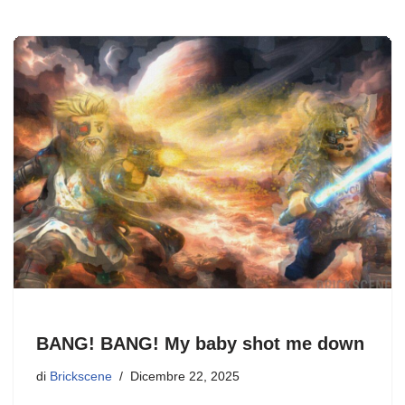
e
o
di
b
d
vi
o
o
di
o
n
k
BANG! BANG! My baby shot me down
di
Brickscene
Dicembre 22, 2025