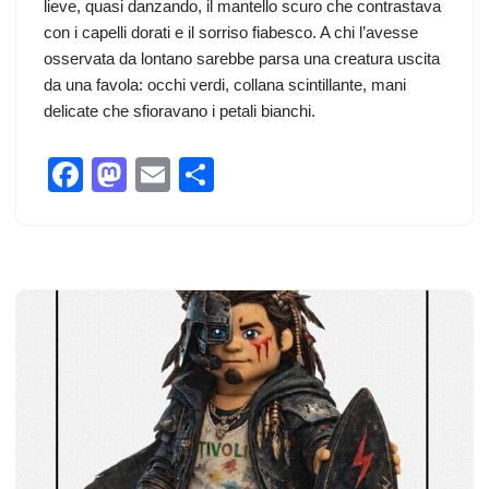
lieve, quasi danzando, il mantello scuro che contrastava
con i capelli dorati e il sorriso fiabesco. A chi l’avesse
osservata da lontano sarebbe parsa una creatura uscita
da una favola: occhi verdi, collana scintillante, mani
delicate che sfioravano i petali bianchi.
F
M
E
C
a
a
m
o
c
st
ail
n
e
o
di
b
d
vi
o
o
di
o
n
k