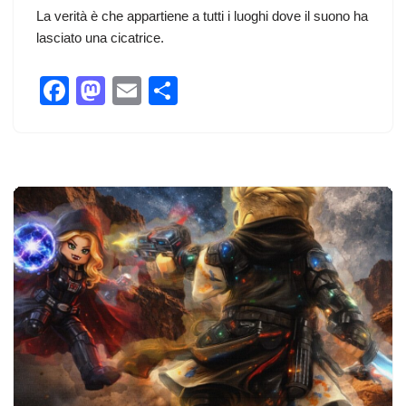
La verità è che appartiene a tutti i luoghi dove il suono ha
lasciato una cicatrice.
F
M
E
C
a
a
m
o
c
st
ail
n
e
o
di
b
d
vi
o
o
di
o
n
k