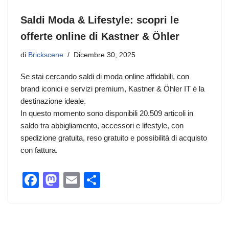
Saldi Moda & Lifestyle: scopri le
offerte online di Kastner & Öhler
di
Brickscene
Dicembre 30, 2025
Se stai cercando saldi di moda online affidabili, con
brand iconici e servizi premium, Kastner & Öhler IT è la
destinazione ideale.
In questo momento sono disponibili 20.509 articoli in
saldo tra abbigliamento, accessori e lifestyle, con
spedizione gratuita, reso gratuito e possibilità di acquisto
con fattura.
F
M
E
C
a
a
m
o
c
st
ail
n