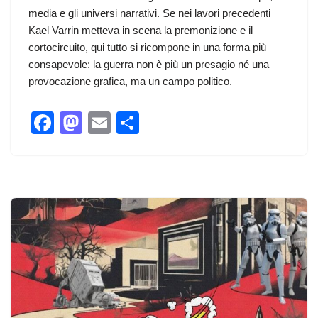
media e gli universi narrativi. Se nei lavori precedenti
Kael Varrin metteva in scena la premonizione e il
cortocircuito, qui tutto si ricompone in una forma più
consapevole: la guerra non è più un presagio né una
provocazione grafica, ma un campo politico.
F
M
E
C
a
a
m
o
c
st
ail
n
e
o
di
b
d
vi
o
o
di
o
n
k