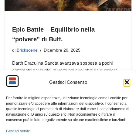
Epic Battle – Equilibrio nella
“polvere” di Buff.
di
Brickscene
Dicembre 20, 2025
Darth Draculina Sancta avanzava sospesa a pochi
centimetri dal suolo, avvolta nei suoi abiti da guerriera
Sith. La Forza scorreva in lei senza freni, pronta a
Gestisci Consenso
essere liberata in nuova Epic Battle sul pianeta Buff.
Per fornire le migliori esperienze, utilizziamo tecnologie come i cookie per
F
M
E
C
memorizzare e/o accedere alle informazioni del dispositivo. Il consenso a
queste tecnologie ci permetterà di elaborare dati come il comportamento di
a
a
m
o
navigazione o ID unici su questo sito. Non acconsentire o ritirare il
c
st
ail
n
consenso può influire negativamente su alcune caratteristiche e funzioni.
e
o
di
Gestisci servizi