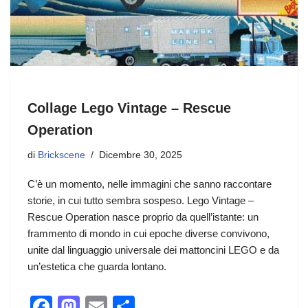
Collage Lego Vintage – Rescue
Operation
di
Brickscene
Dicembre 30, 2025
C’è un momento, nelle immagini che sanno raccontare
storie, in cui tutto sembra sospeso. Lego Vintage –
Rescue Operation nasce proprio da quell’istante: un
frammento di mondo in cui epoche diverse convivono,
unite dal linguaggio universale dei mattoncini LEGO e da
un’estetica che guarda lontano.
F
M
E
C