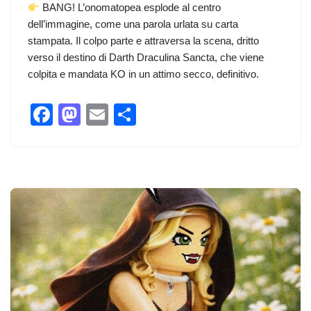
BANG! L’onomatopea esplode al centro
dell’immagine, come una parola urlata su carta
stampata. Il colpo parte e attraversa la scena, dritto
verso il destino di Darth Draculina Sancta, che viene
colpita e mandata KO in un attimo secco, definitivo.
F
M
E
C
a
a
m
o
c
st
ail
n
e
o
di
b
d
vi
o
o
di
o
n
k