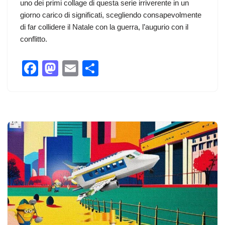
uno dei primi collage di questa serie irriverente in un
giorno carico di significati, scegliendo consapevolmente
di far collidere il Natale con la guerra, l’augurio con il
conflitto.
F
M
E
C
a
a
m
o
c
st
ail
n
e
o
di
b
d
vi
o
o
di
o
n
k