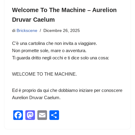
Welcome To The Machine – Aurelion
Druvar Caelum
di
Brickscene
Dicembre 26, 2025
C’è una cartolina che non invita a viaggiare.
Non promette sole, mare o avventura.
Ti guarda dritto negli occhi e ti dice solo una cosa:
WELCOME TO THE MACHINE.
Ed è proprio da qui che dobbiamo iniziare per conoscere
Aurelion Druvar Caelum.
F
M
E
C
a
a
m
o
c
st
ail
n