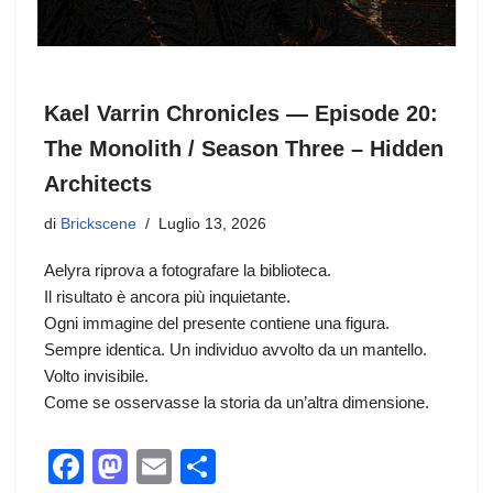
Kael Varrin Chronicles — Episode 20:
The Monolith / Season Three – Hidden
Architects
di
Brickscene
Luglio 13, 2026
Aelyra riprova a fotografare la biblioteca.
Il risultato è ancora più inquietante.
Ogni immagine del presente contiene una figura.
Sempre identica. Un individuo avvolto da un mantello.
Volto invisibile.
Come se osservasse la storia da un’altra dimensione.
F
M
E
C