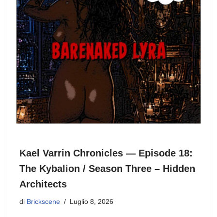
o
o
di
o
n
k
Kael Varrin Chronicles — Episode 18:
The Kybalion / Season Three – Hidden
Architects
di
Brickscene
Luglio 8, 2026