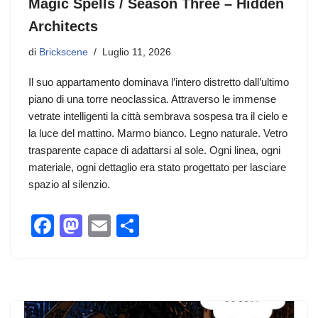
Magic Spells / Season Three – Hidden
Architects
di
Brickscene
Luglio 11, 2026
Il suo appartamento dominava l’intero distretto dall’ultimo
piano di una torre neoclassica. Attraverso le immense
vetrate intelligenti la città sembrava sospesa tra il cielo e
la luce del mattino. Marmo bianco. Legno naturale. Vetro
trasparente capace di adattarsi al sole. Ogni linea, ogni
materiale, ogni dettaglio era stato progettato per lasciare
spazio al silenzio.
F
M
E
C
a
a
m
o
c
st
ail
n
e
o
di
b
d
vi