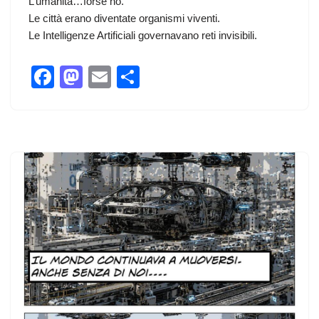
L’umanità…forse no.
Le città erano diventate organismi viventi.
Le Intelligenze Artificiali governavano reti invisibili.
F
M
E
C
a
a
m
o
c
st
ail
n
e
o
di
b
d
vi
o
o
di
o
n
k