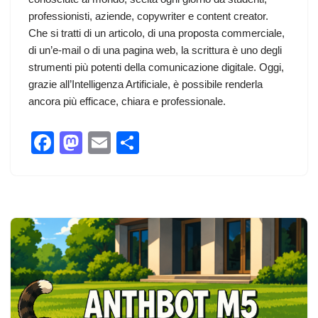
professionisti, aziende, copywriter e content creator.
Che si tratti di un articolo, di una proposta commerciale,
di un’e-mail o di una pagina web, la scrittura è uno degli
strumenti più potenti della comunicazione digitale. Oggi,
grazie all’Intelligenza Artificiale, è possibile renderla
ancora più efficace, chiara e professionale.
F
M
E
C
a
a
m
o
c
st
ail
n
e
o
di
b
d
vi
o
o
di
o
n
k