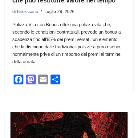
che può restituire valore nel tempo
di
Brickscene
Luglio 29, 2026
Polizza Vita con Bonus offre una polizza vita che,
secondo le condizioni contrattuali, prevede un bonus a
scadenza fino all’85% dei premi versati, un elemento
che la distingue dalle tradizionali polizze a puro rischio,
normalmente prive di un rimborso dei premi al termine
della durata.
F
M
E
C
a
a
m
o
c
st
ail
n
e
o
di
b
d
vi
o
o
di