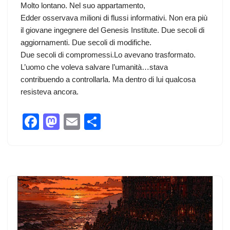
Molto lontano. Nel suo appartamento,
Edder osservava milioni di flussi informativi. Non era più
il giovane ingegnere del Genesis Institute. Due secoli di
aggiornamenti. Due secoli di modifiche.
Due secoli di compromessi.Lo avevano trasformato.
L’uomo che voleva salvare l’umanità…stava
contribuendo a controllarla. Ma dentro di lui qualcosa
resisteva ancora.
F
M
E
C
a
a
m
o
c
st
ail
n
e
o
di
b
d
vi
o
o
di
o
n