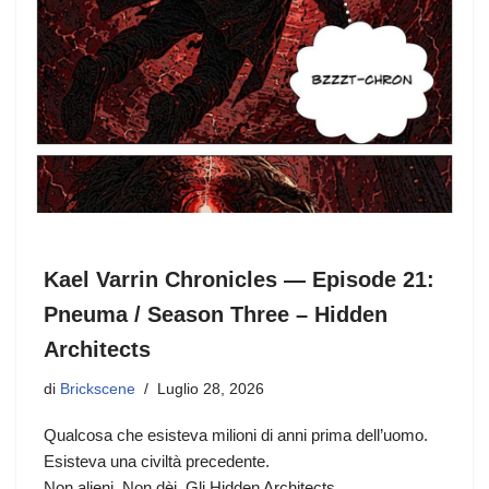
o
n
k
Kael Varrin Chronicles — Episode 21:
Pneuma / Season Three – Hidden
Architects
di
Brickscene
Luglio 28, 2026
Qualcosa che esisteva milioni di anni prima dell’uomo.
Esisteva una civiltà precedente.
Non alieni. Non dèi. Gli Hidden Architects.