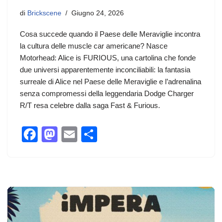
di
Brickscene
Giugno 24, 2026
Cosa succede quando il Paese delle Meraviglie incontra
la cultura delle muscle car americane? Nasce
Motorhead: Alice is FURIOUS, una cartolina che fonde
due universi apparentemente inconciliabili: la fantasia
surreale di Alice nel Paese delle Meraviglie e l’adrenalina
senza compromessi della leggendaria Dodge Charger
R/T resa celebre dalla saga Fast & Furious.
F
M
E
C
a
a
m
o
c
st
ail
n
e
o
di
b
d
vi
o
o
di