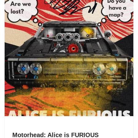
b
d
vi
o
o
di
o
n
k
Motorhead: Alice is FURIOUS