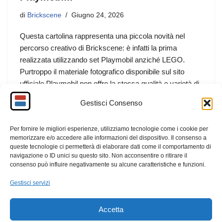
di
Brickscene
Giugno 24, 2026
Questa cartolina rappresenta una piccola novità nel
percorso creativo di Brickscene: è infatti la prima
realizzata utilizzando set Playmobil anziché LEGO.
Purtroppo il materiale fotografico disponibile sul sito
ufficiale Playmobil non offre la stessa qualità e varietà di
immagini a cui siamo abituati con LEGO, rendendo il
Gestisci Consenso
lavoro di composizione più complesso.
Per fornire le migliori esperienze, utilizziamo tecnologie come i cookie per
F
M
E
C
memorizzare e/o accedere alle informazioni del dispositivo. Il consenso a
a
a
m
o
queste tecnologie ci permetterà di elaborare dati come il comportamento di
navigazione o ID unici su questo sito. Non acconsentire o ritirare il
c
st
ail
n
consenso può influire negativamente su alcune caratteristiche e funzioni.
e
o
di
Gestisci servizi
b
d
vi
Accetta
o
o
di
1
2
3
…
9
Successivo »