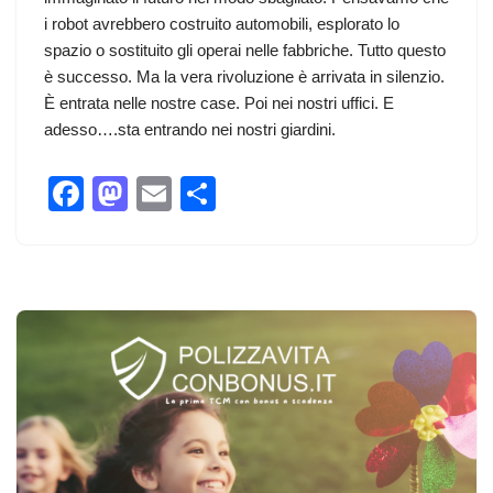
i robot avrebbero costruito automobili, esplorato lo
spazio o sostituito gli operai nelle fabbriche. Tutto questo
è successo. Ma la vera rivoluzione è arrivata in silenzio.
È entrata nelle nostre case. Poi nei nostri uffici. E
adesso….sta entrando nei nostri giardini.
F
M
E
C
a
a
m
o
c
st
ail
n
e
o
di
b
d
vi
o
o
di
o
n
k