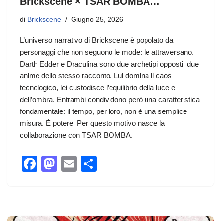
Brickscene × TSAR BOMBA…
di
Brickscene
Giugno 25, 2026
L’universo narrativo di Brickscene è popolato da
personaggi che non seguono le mode: le attraversano.
Darth Edder e Draculina sono due archetipi opposti, due
anime dello stesso racconto. Lui domina il caos
tecnologico, lei custodisce l’equilibrio della luce e
dell’ombra. Entrambi condividono però una caratteristica
fondamentale: il tempo, per loro, non è una semplice
misura. È potere. Per questo motivo nasce la
collaborazione con TSAR BOMBA.
F
M
E
C
a
a
m
o
c
st
ail
n
e
o
di