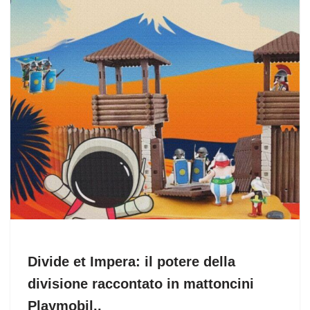
o
n
k
Divide et Impera: il potere della
divisione raccontato in mattoncini
Playmobil..