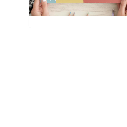
© 2026 Brickscene.it •
Edizioni e rarità
•
Termini 
Condizioni
•
Informativa sulla Privacy