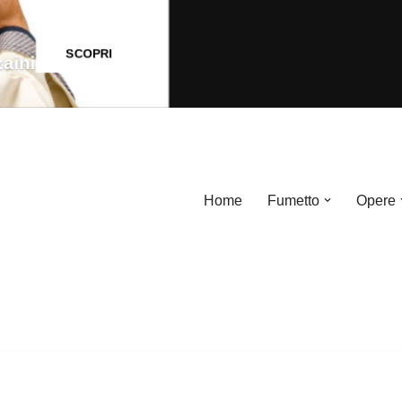
SCOPRI
SCOPRI
per set LEGO®
aini
Home
Fumetto
Opere