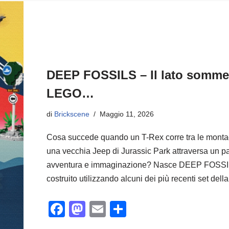
DEEP FOSSILS – Il lato somme
LEGO…
di
Brickscene
Maggio 11, 2026
Cosa succede quando un T-Rex corre tra le monta
una vecchia Jeep di Jurassic Park attraversa un 
avventura e immaginazione? Nasce DEEP FOSSIL
costruito utilizzando alcuni dei più recenti set del
F
M
E
C
a
a
m
o