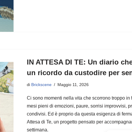
c
st
ail
n
e
o
di
b
d
vi
o
o
di
o
n
k
IN ATTESA DI TE: Un diario che
un ricordo da custodire per s
di
Brickscene
Maggio 11, 2026
Ci sono momenti nella vita che scorrono troppo in f
mesi pieni di emozioni, paure, sorrisi improvvisi, 
condivisi. Ed è proprio da questa esigenza di ferm
Attesa di Te, un progetto pensato per accompagn
settimana.