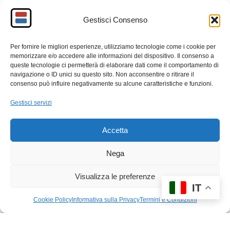
segnale intermittente continuava a pulsare nel ricevitore.
Gestisci Consenso
Tre battiti. Pausa. Tre battiti. Pausa…Lo stesso ritmo
che aveva intercettato nel laboratorio. Il nodo doveva
trovarsi li sotto.
Per fornire le migliori esperienze, utilizziamo tecnologie come i cookie per
memorizzare e/o accedere alle informazioni del dispositivo. Il consenso a
queste tecnologie ci permetterà di elaborare dati come il comportamento di
F
M
E
C
navigazione o ID unici su questo sito. Non acconsentire o ritirare il
consenso può influire negativamente su alcune caratteristiche e funzioni.
a
a
m
o
c
st
ail
n
Gestisci servizi
e
o
di
Accetta
b
d
vi
o
o
di
Nega
o
n
Visualizza le preferenze
k
IT
Cookie Policy
Informativa sulla Privacy
Termini e Condizioni