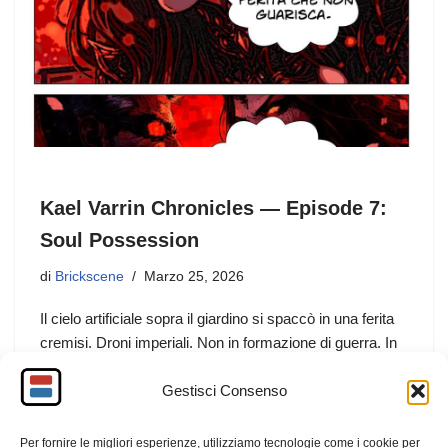
Kael Varrin Chronicles — Episode 7:
Soul Possession
di
Brickscene
Marzo 25, 2026
Il cielo artificiale sopra il giardino si spaccò in una ferita
cremisi. Droni imperiali. Non in formazione di guerra. In
formazione rituale. Si disposero sopra le serre come un
Gestisci Consenso
rosario di metallo, proiettando a terra cerchi di luce
rossa. Ogni cerchio accendeva i simboli nascosti sotto il
prato. Lyra sentì il battito del luogo cambiare.
Per fornire le migliori esperienze, utilizziamo tecnologie come i cookie per