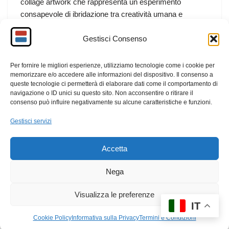
collage artwork che rappresenta un esperimento
consapevole di ibridazione tra creatività umana e
intelligenza artificiale. Un lavoro che unisce elementi
Gestisci Consenso
fisici reali, immaginario pop e intervento algoritmico,
dando vita a una scena sospesa tra favola, ironia e
riflessione morale.
Per fornire le migliori esperienze, utilizziamo tecnologie come i cookie per
memorizzare e/o accedere alle informazioni del dispositivo. Il consenso a
queste tecnologie ci permetterà di elaborare dati come il comportamento di
F
M
E
C
navigazione o ID unici su questo sito. Non acconsentire o ritirare il
consenso può influire negativamente su alcune caratteristiche e funzioni.
a
a
m
o
c
st
ail
n
Gestisci servizi
e
o
di
Accetta
b
d
vi
o
o
di
Nega
o
n
Visualizza le preferenze
k
IT
Cookie Policy
Informativa sulla Privacy
Termini e Condizioni