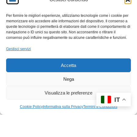
processi e strategie legati alla copertura farmaceutica
all’interno dei piani sanitari aziendali e assicurativi.
Per fornire le migliori esperienze, utilizziamo tecnologie come i cookie per
memorizzare e/o accedere alle informazioni del dispositivo. Il consenso a
queste tecnologie ci permetterà di elaborare dati come il comportamento di
F
M
E
C
navigazione o ID unici su questo sito. Non acconsentire o ritirare il
consenso può influire negativamente su alcune caratteristiche e funzioni.
a
a
m
o
c
st
ail
n
Gestisci servizi
e
o
di
Accetta
b
d
vi
o
o
di
Nega
o
n
Visualizza le preferenze
k
IT
Cookie Policy
Informativa sulla Privacy
Termini e Condizioni
© 2026 Brickscene.it •
Edizioni e rarità
•
Termini e Condizioni
•