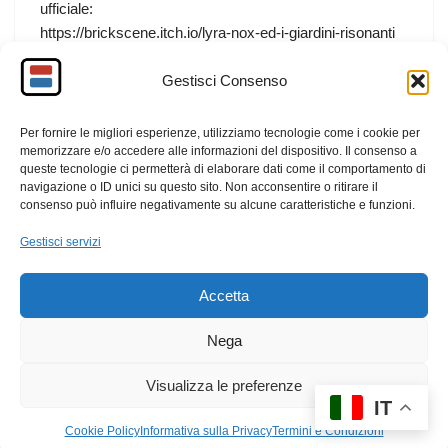
ufficiale:
https://brickscene.itch.io/lyra-nox-ed-i-giardini-risonanti
Dal punto di vista tecnico, Lyra NOX – Giardini Risonanti
Gestisci Consenso
è un gioco HTML che viene eseguito direttamente nel
browser, con una risoluzione pensata per 800×600 pixel,
in linea con un’estetica compatta e minimale.
Per fornire le migliori esperienze, utilizziamo tecnologie come i cookie per
memorizzare e/o accedere alle informazioni del dispositivo. Il consenso a
queste tecnologie ci permetterà di elaborare dati come il comportamento di
F
M
E
C
navigazione o ID unici su questo sito. Non acconsentire o ritirare il
consenso può influire negativamente su alcune caratteristiche e funzioni.
a
a
m
o
c
st
ail
n
Gestisci servizi
e
o
di
Accetta
b
d
vi
o
o
di
Nega
o
n
Visualizza le preferenze
k
IT
Cookie Policy
Informativa sulla Privacy
Termini e Condizioni