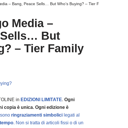
edia – Bang, Peace Sells… But Who’s Buying? – Tier Family
go Media –
 Sells… But
? – Tier Family
uying?
OLINE in
EDIZIONI LIMITATE
.
Ogni
ni copia è unica. Ogni edizione è
e sono
ringraziamenti simbolici
legati al
 tempo
. Non si tratta di articoli fissi o di un