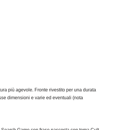
idi
ura più agevole. Fronte rivestito per una durata
se dimensioni e varie ed eventuali (nota
Word Search Game con frase nascosta con tema Cult