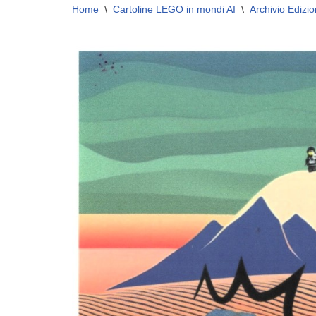
Home
\
Cartoline LEGO in mondi AI
\
Archivio Edizio