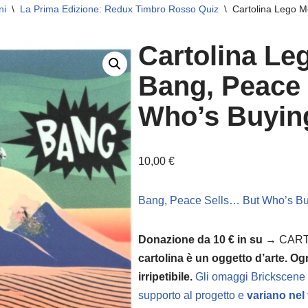
ni
\
La Prima Edizione: Redux Timbro Rosso Quiz
\
Cartolina Lego M
Cartolina Le
Bang, Peace
Who’s Buying
10,00
€
Bang, Peace Sells… But Who’s B
Donazione da 10 € in su →
CART
cartolina è un oggetto d’arte. Og
irripetibile.
Gli omaggi Brickscen
supporto al progetto e
variano nel