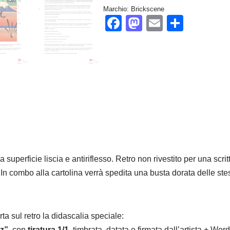
Marchio:
Brickscene
Facebook
Mastodon
Email
Condiv
erficie liscia e antiriflesso. Retro non rivestito per una scritt
combo alla cartolina verrà spedita una busta dorata delle stes
ta sul retro la didascalia speciale:
z”
, con
tiratura 1/1
, timbrata, datata e firmata dall’artista + 