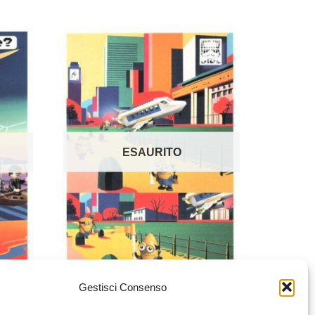
ESAURITO
Gestisci Consenso
Cartolina Lego – Join The
– Is
Dark Side – Tier Family
amily