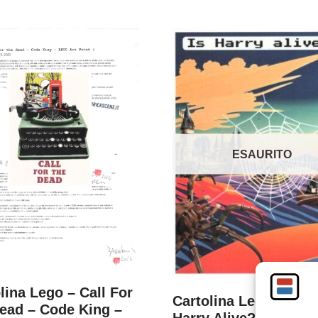
ESAURITO
lina Lego – Call For
Cartolina Lego Media 
ead – Code King –
Harry Alive? – Tier F