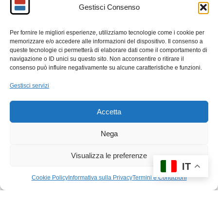
Gestisci Consenso
possibilità di personalizzazione si incontrano in una
collezione pensata per chi desidera indossare qualcosa
che abbia un significato autentico.
Per fornire le migliori esperienze, utilizziamo tecnologie come i cookie per
memorizzare e/o accedere alle informazioni del dispositivo. Il consenso a
queste tecnologie ci permetterà di elaborare dati come il comportamento di
F
M
E
C
navigazione o ID unici su questo sito. Non acconsentire o ritirare il
consenso può influire negativamente su alcune caratteristiche e funzioni.
a
a
m
o
c
st
ail
n
Gestisci servizi
e
o
di
Accetta
b
d
vi
o
o
di
Nega
o
n
Visualizza le preferenze
k
IT
Cookie Policy
Informativa sulla Privacy
Termini e Condizioni
© 2026 Brickscene.it •
Edizioni e rarità
•
Termini e Condizioni
•