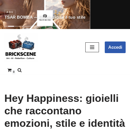
ADV
TSAR BOMBA — Rivoluziona il tuo stile
SCOPRI
Vai
Accedi
al
contenuto
0
Hey Happiness: gioielli
che raccontano
emozioni, stile e identità