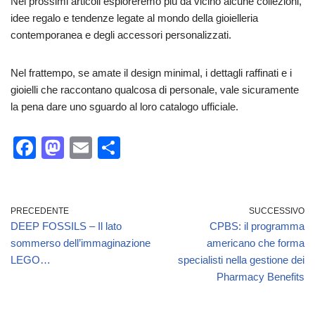
Nei prossimi articoli esploreremo più da vicino alcune collezioni,
idee regalo e tendenze legate al mondo della gioielleria
contemporanea e degli accessori personalizzati.
Nel frattempo, se amate il design minimal, i dettagli raffinati e i
gioielli che raccontano qualcosa di personale, vale sicuramente
la pena dare uno sguardo al loro catalogo ufficiale.
F
M
E
C
a
a
m
o
c
st
ail
n
e
o
di
PRECEDENTE
SUCCESSIVO
DEEP FOSSILS – Il lato
CPBS: il programma
b
d
vi
sommerso dell’immaginazione
americano che forma
o
o
di
LEGO…
specialisti nella gestione dei
o
n
Pharmacy Benefits
k