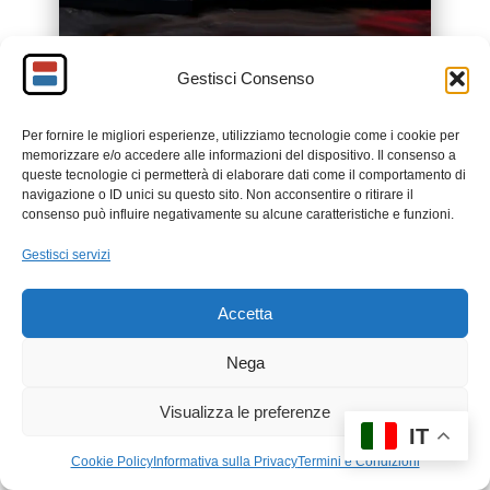
Gestisci Consenso
Per fornire le migliori esperienze, utilizziamo tecnologie come i cookie per
memorizzare e/o accedere alle informazioni del dispositivo. Il consenso a
queste tecnologie ci permetterà di elaborare dati come il comportamento di
navigazione o ID unici su questo sito. Non acconsentire o ritirare il
HEY HAPPINESS
consenso può influire negativamente su alcune caratteristiche e funzioni.
Gioielli moderni finemente
lavorati
Gestisci servizi
12% Off Your Order with CODE
Accetta
"MUM26".
Nega
Shop Now
Visualizza le preferenze
IT
Cookie Policy
Informativa sulla Privacy
Termini e Condizioni