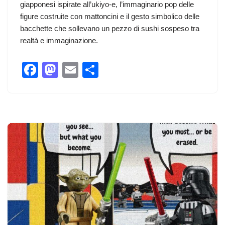
giapponesi ispirate all’ukiyo-e, l’immaginario pop delle
figure costruite con mattoncini e il gesto simbolico delle
bacchette che sollevano un pezzo di sushi sospeso tra
realtà e immaginazione.
F
M
E
C
a
a
m
o
c
st
ail
n
e
o
di
b
d
vi
o
o
di
o
n
k