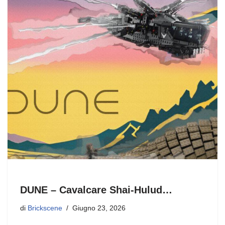
o
n
k
DUNE – Cavalcare Shai-Hulud…
di
Brickscene
Giugno 23, 2026