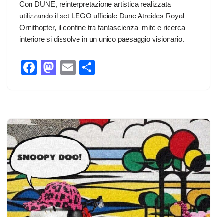
Con DUNE, reinterpretazione artistica realizzata
utilizzando il set LEGO ufficiale Dune Atreides Royal
Ornithopter, il confine tra fantascienza, mito e ricerca
interiore si dissolve in un unico paesaggio visionario.
F
M
E
C
a
a
m
o
c
st
ail
n
e
o
di
b
d
vi
o
o
di
o
n
k