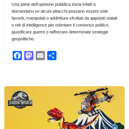
Una parte dell’opinione pubblica inizia infatti a
domandarsi se alcuni attacchi possano essere stati
favoriti, manipolati o addirittura sfruttati da apparati statali
o reti di intelligence per orientare il consenso politico,
giustificare guerre o rafforzare determinate strategie
geopolitiche.
F
M
E
C
a
a
m
o
c
st
ail
n
e
o
di
b
d
vi
o
o
di
o
n
k