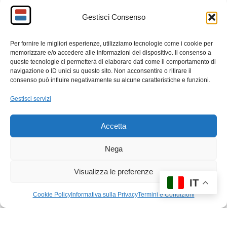
Enduro della Riscossa 2026 Non è solo una gara. È
Gestisci Consenso
un ritorno. È una dichiarazione.
Per fornire le migliori esperienze, utilizziamo tecnologie come i cookie per
F
M
E
C
memorizzare e/o accedere alle informazioni del dispositivo. Il consenso a
a
a
m
o
queste tecnologie ci permetterà di elaborare dati come il comportamento di
navigazione o ID unici su questo sito. Non acconsentire o ritirare il
c
st
ail
n
consenso può influire negativamente su alcune caratteristiche e funzioni.
e
o
di
Gestisci servizi
b
d
vi
Accetta
o
o
di
1
2
3
…
6
Successivo »
o
n
Nega
k
Visualizza le preferenze
IT
Cookie Policy
Informativa sulla Privacy
Termini e Condizioni