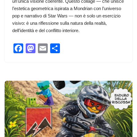
un’unica visione coerente. Questo collage — che unisce
l’estetica geometrica ispirata a Mondrian con l’universo
pop e narrativo di Star Wars — non è solo un esercizio
visivo: è una riflessione sulla natura della realtà,
dell’identità e del conflitto interiore.
F
M
E
C
a
a
m
o
c
st
ail
n
e
o
di
b
d
vi
o
o
di
o
n
k