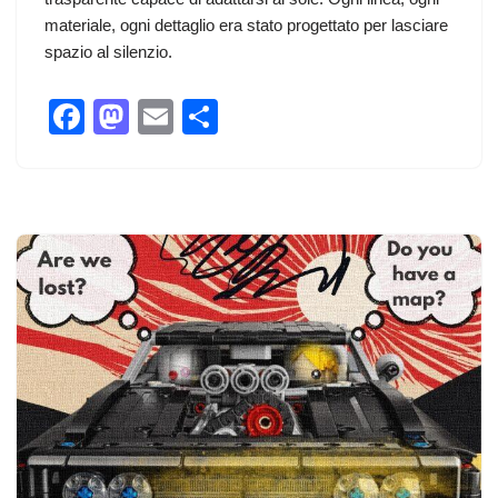
materiale, ogni dettaglio era stato progettato per lasciare
spazio al silenzio.
F
M
E
C
a
a
m
o
c
st
ail
n
e
o
di
b
d
vi
o
o
di
o
n
k