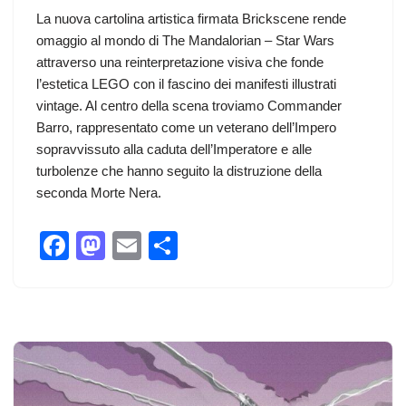
La nuova cartolina artistica firmata Brickscene rende
omaggio al mondo di The Mandalorian – Star Wars
attraverso una reinterpretazione visiva che fonde
l’estetica LEGO con il fascino dei manifesti illustrati
vintage. Al centro della scena troviamo Commander
Barro, rappresentato come un veterano dell’Impero
sopravvissuto alla caduta dell’Imperatore e alle
turbolenze che hanno seguito la distruzione della
seconda Morte Nera.
F
M
E
C
a
a
m
o
c
st
ail
n
e
o
di
b
d
vi
o
o
di