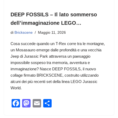
DEEP FOSSILS – Il lato sommerso
dell’immaginazione LEGO…
di
Brickscene
Maggio 11, 2026
Cosa succede quando un T-Rex corre tra le montagne,
un Mosasauro emerge dalle profondità e una vecchia
Jeep di Jurassic Park attraversa un paesaggio
impossibile sospeso tra memoria, avventura e
immaginazione? Nasce DEEP FOSSILS, il nuovo
collage firmato BRICKSCENE, costruito utilizzando
alcuni dei più recenti set della linea LEGO Jurassic
World.
F
M
E
C
a
a
m
o