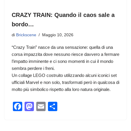
CRAZY TRAIN: Quando il caos sale a
bordo…
di
Brickscene
Maggio 10, 2026
“Crazy Train” nasce da una sensazione: quella di una
corsa impazzita dove nessuno riesce davvero a fermare
l’impatto imminente e ci sono momenti in cui il mondo
sembra perdere i freni.
Un collage LEGO costruito utilizzando alcuni iconici set
ufficiali Marvel e non solo, trasformati però in qualcosa di
molto più simbolico rispetto alla loro natura originale.
F
M
E
C
a
a
m
o
c
st
ail
n