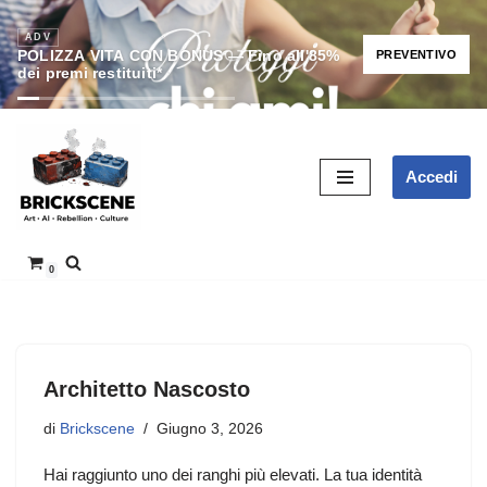
ADV
ADV
BRICKZONEHUB — Display case premium per set
POLIZZA VITA CON BONUS — Fino all'85%
SCOPRI
PREVENTIVO
dei premi restituiti*
LEGO®
Vai
Accedi
al
contenuto
0
Architetto Nascosto
di
Brickscene
Giugno 3, 2026
Hai raggiunto uno dei ranghi più elevati. La tua identità