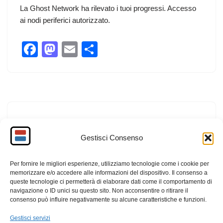
k
La Ghost Network ha rilevato i tuoi progressi. Accesso
ai nodi periferici autorizzato.
F
M
E
C
a
a
m
o
c
st
ail
n
e
o
di
b
d
vi
Recluta
o
o
di
Gestisci Consenso
o
n
di
Brickscene
Giugno 3, 2026
k
Nuovo membro della Ghost Network.
Per fornire le migliori esperienze, utilizziamo tecnologie come i cookie per
memorizzare e/o accedere alle informazioni del dispositivo. Il consenso a
queste tecnologie ci permetterà di elaborare dati come il comportamento di
F
M
E
C
navigazione o ID unici su questo sito. Non acconsentire o ritirare il
consenso può influire negativamente su alcune caratteristiche e funzioni.
a
a
m
o
c
st
ail
n
Gestisci servizi