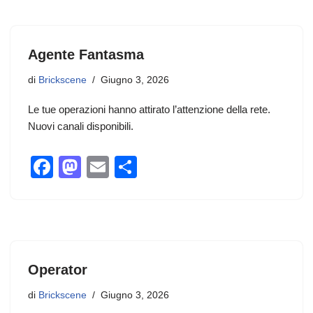
e
o
di
b
d
vi
Agente Fantasma
o
o
di
o
n
di
Brickscene
Giugno 3, 2026
k
Le tue operazioni hanno attirato l’attenzione della rete.
Nuovi canali disponibili.
F
M
E
C
a
a
m
o
c
st
ail
n
e
o
di
b
d
vi
Operator
o
o
di
o
n
di
Brickscene
Giugno 3, 2026