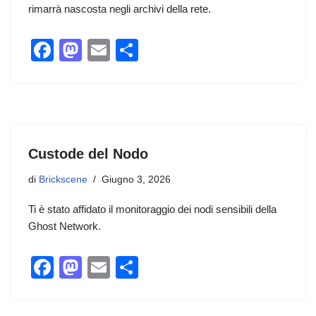
rimarrà nascosta negli archivi della rete.
F
M
E
C
a
a
m
o
c
st
ail
n
e
o
di
b
d
vi
Custode del Nodo
o
o
di
o
n
di
Brickscene
Giugno 3, 2026
k
Ti è stato affidato il monitoraggio dei nodi sensibili della
Ghost Network.
F
M
E
C
a
a
m
o
c
st
ail
n