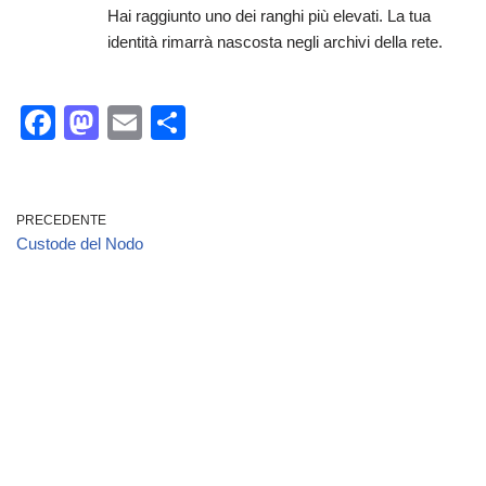
Hai raggiunto uno dei ranghi più elevati. La tua
identità rimarrà nascosta negli archivi della rete.
F
M
E
C
a
a
m
o
c
st
ail
n
e
o
di
PRECEDENTE
Custode del Nodo
b
d
vi
o
o
di
o
n
k