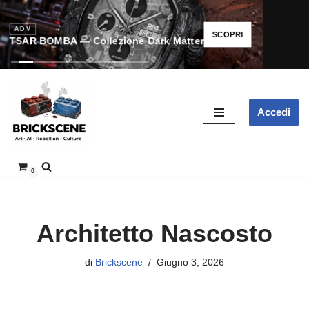
ADV
SCOPRI
TSAR BOMBA — Collezione Dark Matter
Vai
Accedi
al
contenuto
0
Architetto Nascosto
di
Brickscene
Giugno 3, 2026