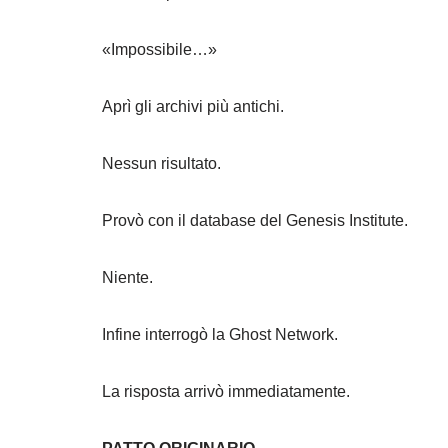
Due secoli di compromessi.
Lo avevano trasformato.
L’uomo che voleva salvare l’umanità…
stava contribuendo a controllarla.
Ma dentro di lui qualcosa resisteva ancora.
Sul monitor apparve un antico simbolo.
Era molto più vecchio.
Edder impallidì.