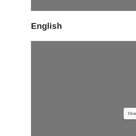
1/26
English