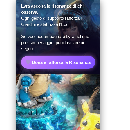
Lyra ascolta le risonanze di chi
osserva.
Ogni gesto di supporto rafforza i
Giardini e stabilizza l’Eco.
Se vuoi accompagnare Lyra nel suo
prossimo viaggio, puoi lasciare un
segno.
Dona e rafforza la Risonanza