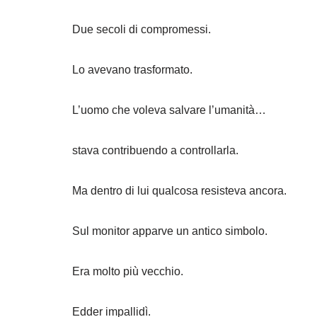
1/26
Full Episode…
Molto lontano. Nel suo appartamento,
Edder osservava milioni di flussi informativi.
Non era più il giovane ingegnere del Genesis Inst
Due secoli di aggiornamenti.
Due secoli di modifiche.