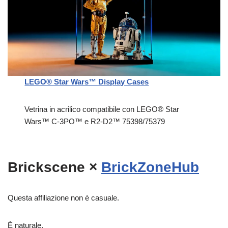
LEGO® Star Wars™ Display Cases
Vetrina in acrilico compatibile con LEGO® Star
Wars™ C-3PO™ e R2-D2™ 75398/75379
Brickscene ×
BrickZoneHub
Questa affiliazione non è casuale.
È naturale.