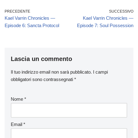
c
st
ail
n
e
o
di
PRECEDENTE
SUCCESSIVO
Kael Varrin Chronicles —
Kael Varrin Chronicles —
b
d
vi
Episode 6: Sancta Protocol
Episode 7: Soul Possession
o
o
di
o
n
k
Lascia un commento
Il tuo indirizzo email non sarà pubblicato.
I campi
obbligatori sono contrassegnati
*
Nome
*
Email
*