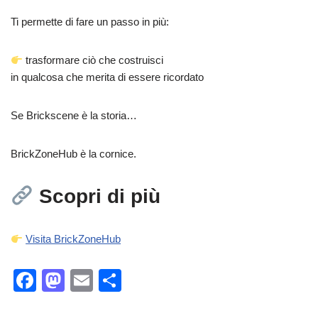
Ti permette di fare un passo in più:
trasformare ciò che costruisci
in qualcosa che merita di essere ricordato
Se Brickscene è la storia…
BrickZoneHub è la cornice.
Scopri di più
Visita BrickZoneHub
F
M
E
C
a
a
m
o