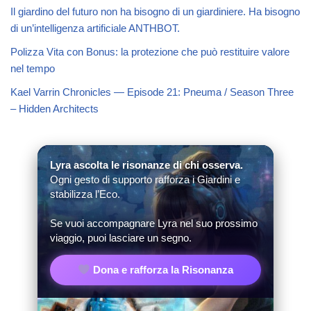
Il giardino del futuro non ha bisogno di un giardiniere. Ha bisogno
di un’intelligenza artificiale ANTHBOT.
Polizza Vita con Bonus: la protezione che può restituire valore
nel tempo
Kael Varrin Chronicles — Episode 21: Pneuma / Season Three
– Hidden Architects
Lyra ascolta le risonanze di chi osserva.
Ogni gesto di supporto rafforza i Giardini e
stabilizza l’Eco.
Se vuoi accompagnare Lyra nel suo prossimo
viaggio, puoi lasciare un segno.
Dona e rafforza la Risonanza