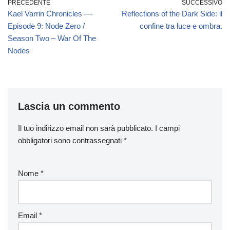
e
o
di
PRECEDENTE
SUCCESSIVO
Kael Varrin Chronicles —
Reflections of the Dark Side: il
b
d
vi
Episode 9: Node Zero /
confine tra luce e ombra.
o
o
di
Season Two – War Of The
o
n
Nodes
k
Lascia un commento
Il tuo indirizzo email non sarà pubblicato.
I campi
obbligatori sono contrassegnati
*
Nome
*
Email
*