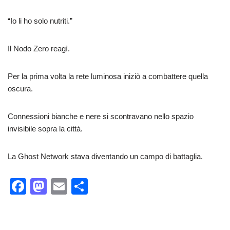
“Io li ho solo nutriti.”
Il Nodo Zero reagì.
Per la prima volta la rete luminosa iniziò a combattere quella
oscura.
Connessioni bianche e nere si scontravano nello spazio
invisibile sopra la città.
La Ghost Network stava diventando un campo di battaglia.
F
M
E
C
a
a
m
o
c
st
ail
n