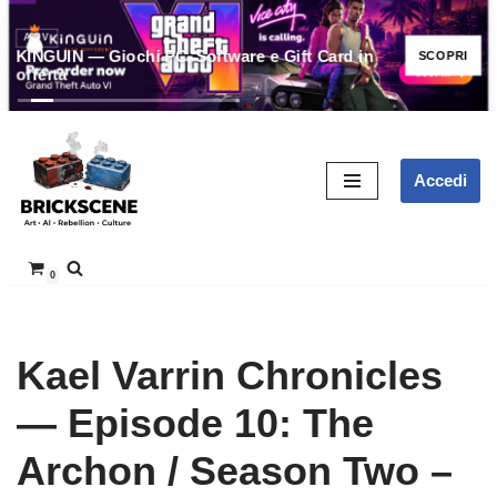
ADV
KINGUIN — Giochi PC, Software e Gift Card in
SCOPRI
offerta
Vai
Accedi
al
contenuto
0
Kael Varrin Chronicles
— Episode 10: The
Archon / Season Two –