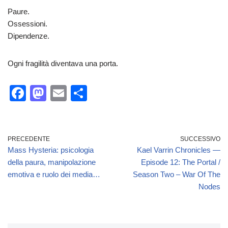
Paure.
Ossessioni.
Dipendenze.
Ogni fragilità diventava una porta.
F
M
E
C
a
a
m
o
c
st
ail
n
e
o
di
PRECEDENTE
SUCCESSIVO
Mass Hysteria: psicologia
Kael Varrin Chronicles —
b
d
vi
della paura, manipolazione
Episode 12: The Portal /
o
o
di
emotiva e ruolo dei media…
Season Two – War Of The
o
n
Nodes
k