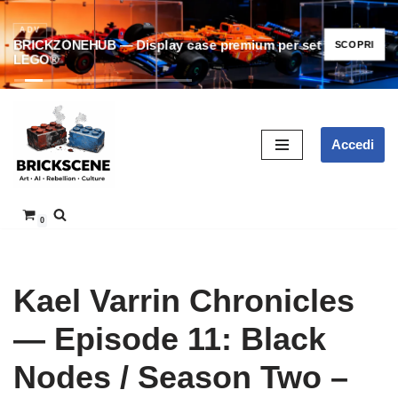
ADV
BRICKZONEHUB — Display case premium per set
SCOPRI
LEGO®
Vai
Accedi
al
contenuto
0
Kael Varrin Chronicles
— Episode 11: Black
Nodes / Season Two –