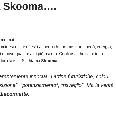
la Skooma….
orme mai.
luminescenti e riflessi al neon che promettono libertà, energia,
 si muove qualcosa di più oscuro. Qualcosa che si insinua
 loro scelte. Si chiama
Skooma
.
rentemente innocua. Lattine futuristiche, colori
essione”, “potenziamento”, “risveglio”. Ma la verità
disconnette
.