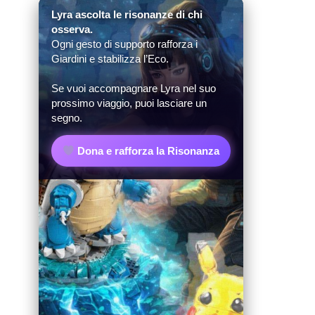
Lyra ascolta le risonanze di chi
osserva.
Ogni gesto di supporto rafforza i
Giardini e stabilizza l’Eco.
Se vuoi accompagnare Lyra nel suo
prossimo viaggio, puoi lasciare un
segno.
Dona e rafforza la Risonanza