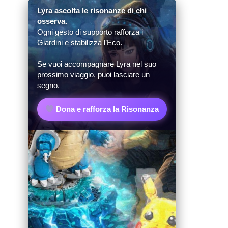
Lyra ascolta le risonanze di chi
osserva.
Ogni gesto di supporto rafforza i
Giardini e stabilizza l’Eco.
Se vuoi accompagnare Lyra nel suo
prossimo viaggio, puoi lasciare un
segno.
Dona e rafforza la Risonanza