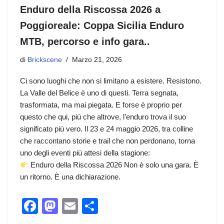
Enduro della Riscossa 2026 a
Poggioreale: Coppa Sicilia Enduro
MTB, percorso e info gara..
di
Brickscene
Marzo 21, 2026
Ci sono luoghi che non si limitano a esistere. Resistono.
La Valle del Belice è uno di questi. Terra segnata,
trasformata, ma mai piegata. E forse è proprio per
questo che qui, più che altrove, l’enduro trova il suo
significato più vero. Il 23 e 24 maggio 2026, tra colline
che raccontano storie e trail che non perdonano, torna
uno degli eventi più attesi della stagione:
Enduro della Riscossa 2026 Non è solo una gara. È
un ritorno. È una dichiarazione.
F
M
E
C
a
a
m
o