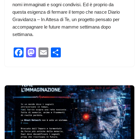
nomi immaginati e sogni condivisi. Ed è proprio da
questa esigenza di fermare il tempo che nasce Diario
Gravidanza – In Attesa di Te, un progetto pensato per
accompagnare le future mamme settimana dopo
settimana.
F
M
E
C
a
a
m
o
c
st
ail
n
e
o
di
b
d
vi
o
o
di
o
n
k