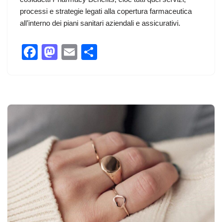
processi e strategie legati alla copertura farmaceutica
all’interno dei piani sanitari aziendali e assicurativi.
F
M
E
C
a
a
m
o
c
st
ail
n
e
o
di
b
d
vi
o
o
di
o
n
k