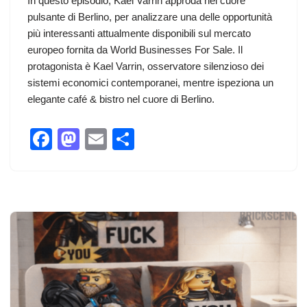
In questo episodio, Kael Varrin approda nel cuore
pulsante di Berlino, per analizzare una delle opportunità
più interessanti attualmente disponibili sul mercato
europeo fornita da World Businesses For Sale. Il
protagonista è Kael Varrin, osservatore silenzioso dei
sistemi economici contemporanei, mentre ispeziona un
elegante café & bistro nel cuore di Berlino.
F
M
E
C
a
a
m
o
c
st
ail
n
e
o
di
b
d
vi
o
o
di
o
n
k