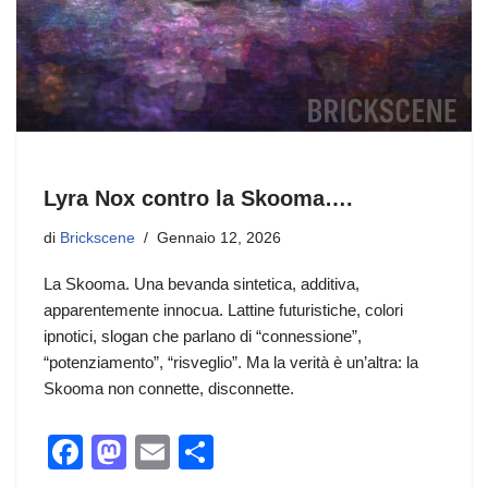
Lyra Nox contro la Skooma….
di
Brickscene
Gennaio 12, 2026
La Skooma. Una bevanda sintetica, additiva,
apparentemente innocua. Lattine futuristiche, colori
ipnotici, slogan che parlano di “connessione”,
“potenziamento”, “risveglio”. Ma la verità è un’altra: la
Skooma non connette, disconnette.
F
M
E
C
a
a
m
o