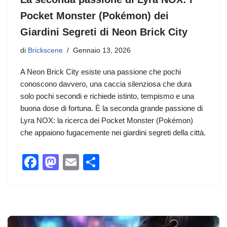
Pocket Monster (Pokémon) dei
Giardini Segreti di Neon Brick City
di
Brickscene
Gennaio 13, 2026
A Neon Brick City esiste una passione che pochi
conoscono davvero, una caccia silenziosa che dura
solo pochi secondi e richiede istinto, tempismo e una
buona dose di fortuna. È la seconda grande passione di
Lyra NOX: la ricerca dei Pocket Monster (Pokémon)
che appaiono fugacemente nei giardini segreti della città.
F
M
E
C
a
a
m
o
c
st
ail
n
e
o
di