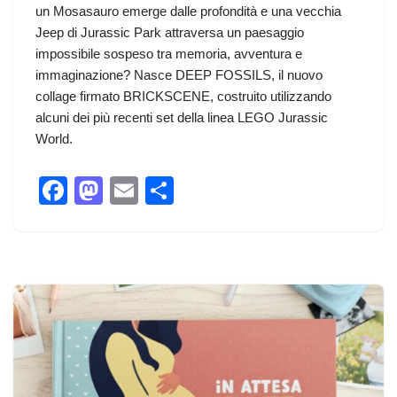
un Mosasauro emerge dalle profondità e una vecchia
Jeep di Jurassic Park attraversa un paesaggio
impossibile sospeso tra memoria, avventura e
immaginazione? Nasce DEEP FOSSILS, il nuovo
collage firmato BRICKSCENE, costruito utilizzando
alcuni dei più recenti set della linea LEGO Jurassic
World.
F
M
E
C
a
a
m
o
c
st
ail
n
e
o
di
b
d
vi
o
o
di
o
n
k