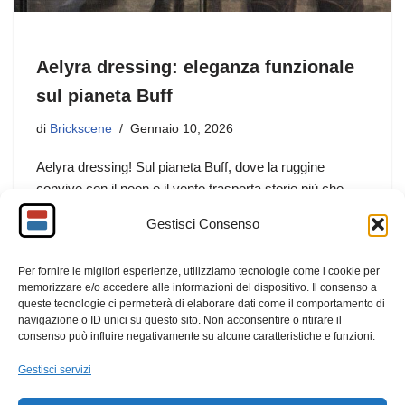
Aelyra dressing: eleganza funzionale
sul pianeta Buff
di
Brickscene
Gennaio 10, 2026
Aelyra dressing! Sul pianeta Buff, dove la ruggine
convive con il neon e il vento trasporta storie più che
polvere, vestirsi non è mai un gesto superficiale. È una
Gestisci Consenso
dichiarazione di identità, un atto di…
Per fornire le migliori esperienze, utilizziamo tecnologie come i cookie per
F
M
E
C
memorizzare e/o accedere alle informazioni del dispositivo. Il consenso a
a
a
m
o
queste tecnologie ci permetterà di elaborare dati come il comportamento di
navigazione o ID unici su questo sito. Non acconsentire o ritirare il
c
st
ail
n
consenso può influire negativamente su alcune caratteristiche e funzioni.
e
o
di
Gestisci servizi
b
d
vi