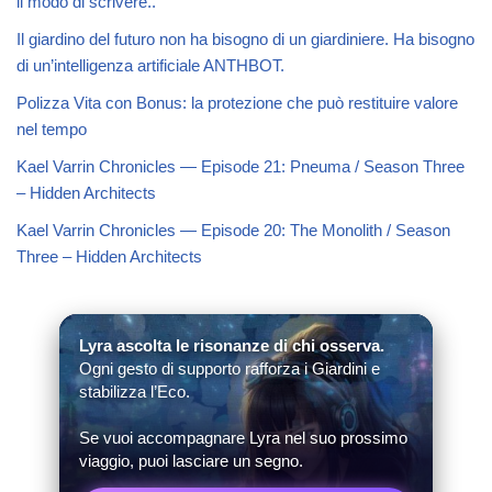
il modo di scrivere..
Il giardino del futuro non ha bisogno di un giardiniere. Ha bisogno
di un’intelligenza artificiale ANTHBOT.
Polizza Vita con Bonus: la protezione che può restituire valore
nel tempo
Kael Varrin Chronicles — Episode 21: Pneuma / Season Three
– Hidden Architects
Kael Varrin Chronicles — Episode 20: The Monolith / Season
Three – Hidden Architects
Lyra ascolta le risonanze di chi osserva.
Ogni gesto di supporto rafforza i Giardini e
stabilizza l’Eco.
Se vuoi accompagnare Lyra nel suo prossimo
viaggio, puoi lasciare un segno.