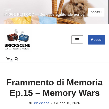
ADV
SCOPRI
HYGGE PETFOOD — Benessere naturale per cani
Vai
Accedi
al
contenuto
0
Frammento di Memoria
Ep.15 – Memory Wars
di
Brickscene
Giugno 10, 2026