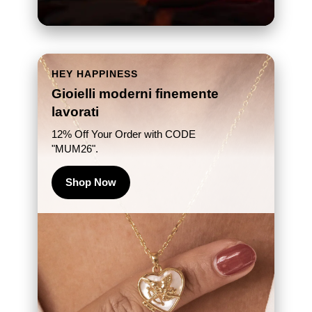
HEY HAPPINESS
Gioielli moderni finemente
lavorati
12% Off Your Order with CODE
"MUM26".
Shop Now