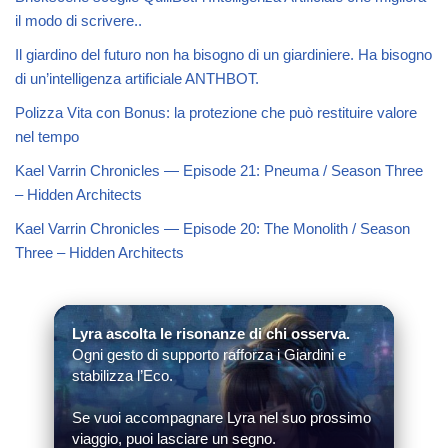
il modo di scrivere..
Il giardino del futuro non ha bisogno di un giardiniere. Ha bisogno
di un’intelligenza artificiale ANTHBOT.
Polizza Vita con Bonus: la protezione che può restituire valore
nel tempo
Kael Varrin Chronicles — Episode 21: Pneuma / Season Three
– Hidden Architects
Kael Varrin Chronicles — Episode 20: The Monolith / Season
Three – Hidden Architects
Lyra ascolta le risonanze di chi osserva.
Ogni gesto di supporto rafforza i Giardini e
stabilizza l’Eco.
Se vuoi accompagnare Lyra nel suo prossimo
viaggio, puoi lasciare un segno.