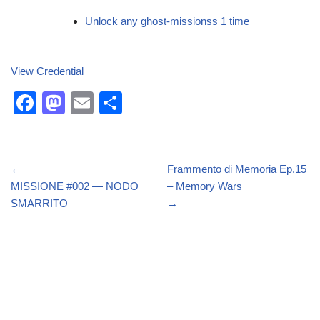
Unlock any ghost-missionss 1 time
View Credential
F
M
E
C
a
a
m
o
c
st
ail
n
e
o
di
←
Frammento di Memoria Ep.15
MISSIONE #002 — NODO
– Memory Wars
b
d
vi
SMARRITO
→
o
o
di
o
n
k