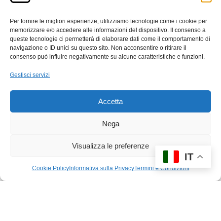
Enduro della Riscossa 2026 Non è solo una gara. È
un ritorno. È una dichiarazione.
Per fornire le migliori esperienze, utilizziamo tecnologie come i cookie per
memorizzare e/o accedere alle informazioni del dispositivo. Il consenso a
queste tecnologie ci permetterà di elaborare dati come il comportamento di
navigazione o ID unici su questo sito. Non acconsentire o ritirare il
consenso può influire negativamente su alcune caratteristiche e funzioni.
Gestisci servizi
« Precedente
1
2
3
4
5
…
9
Accetta
Successivo »
Nega
Visualizza le preferenze
IT
Cookie Policy
Informativa sulla Privacy
Termini e Condizioni
© 2026 Brickscene.it •
Edizioni e rarità
•
Termini e Condizioni
•
Informativa sulla Privacy